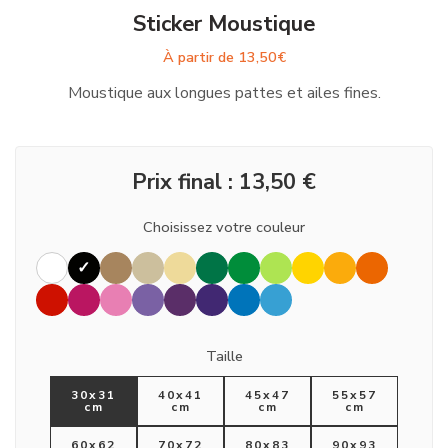
Sticker Moustique
À partir de
13,50
€
Moustique aux longues pattes et ailes fines.
Prix final :
13,50
€
Choisissez votre couleur
Taille
30x31
40x41
45x47
55x57
cm
cm
cm
cm
60x62
70x72
80x83
90x93