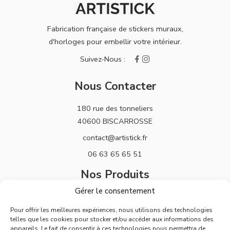
Fabrication française de stickers muraux,
d'horloges pour embellir votre intérieur.
Nous Contacter
180 rue des tonneliers
40600 BISCARROSSE
contact@artistick.fr
06 63 65 65 51
Nos Produits
Gérer le consentement
Stickers
Pour offrir les meilleures expériences, nous utilisons des technologies
Horloges
telles que les cookies pour stocker et/ou accéder aux informations des
appareils. Le fait de consentir à ces technologies nous permettra de