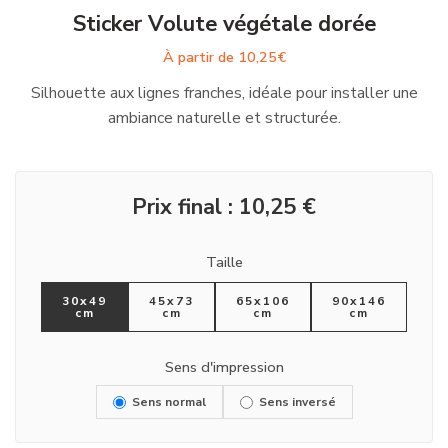
Sticker Volute végétale dorée
À partir de
10,25
€
Silhouette aux lignes franches, idéale pour installer une
ambiance naturelle et structurée.
Prix final :
10,25
€
Taille
30x49
45x73
65x106
90x146
cm
cm
cm
cm
Sens d'impression
Sens normal
Sens inversé