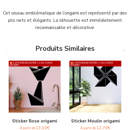
Cet oiseau emblématique de l’origami est représenté par des
plis nets et élégants. La silhouette est immédiatement
reconnaissable et décorative.
Produits Similaires
1 STICKER ACHETER = 1 AU CHOIX
1 STICKER ACHETER = 1 AU CHOIX
OFFERT !
OFFERT !
Sticker Rose origami
Sticker Moulin origami
13,10
€
12,70
€
À partir de
À partir de