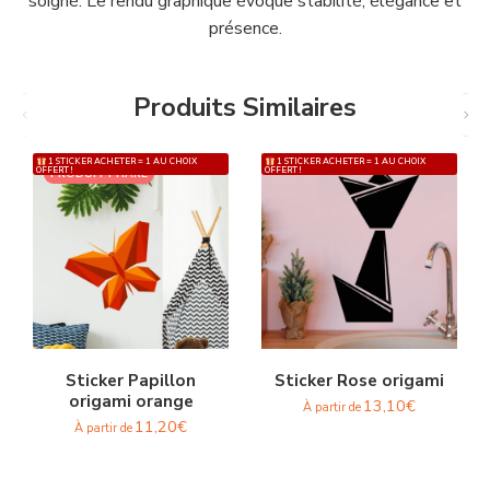
soigné. Le rendu graphique évoque stabilité, élégance et
présence.
Produits Similaires
1 STICKER ACHETER = 1 AU CHOIX
1 STICKER ACHETER = 1 AU CHOIX
OFFERT !
OFFERT !
PRODUIT PHARE
Sticker Papillon
Sticker Rose origami
origami orange
13,10
€
À partir de
11,20
€
À partir de