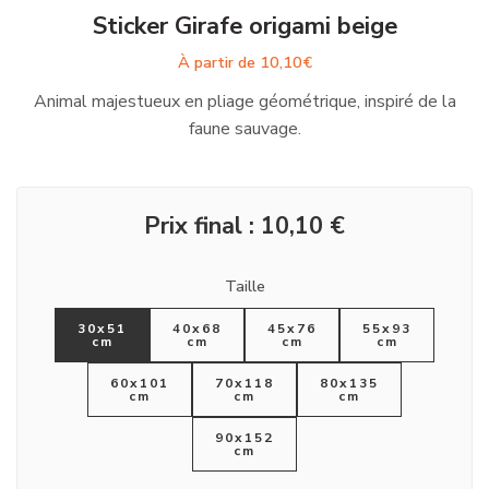
Sticker Girafe origami beige
À partir de
10,10
€
Animal majestueux en pliage géométrique, inspiré de la
faune sauvage.
Prix final :
10,10
€
Taille
30x51
40x68
45x76
55x93
cm
cm
cm
cm
60x101
70x118
80x135
cm
cm
cm
90x152
cm