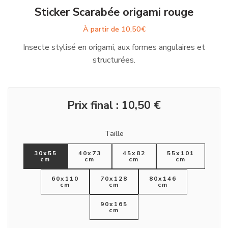
Sticker Scarabée origami rouge
À partir de
10,50
€
Insecte stylisé en origami, aux formes angulaires et
structurées.
Prix final :
10,50
€
Taille
30x55
40x73
45x82
55x101
cm
cm
cm
cm
60x110
70x128
80x146
cm
cm
cm
90x165
cm