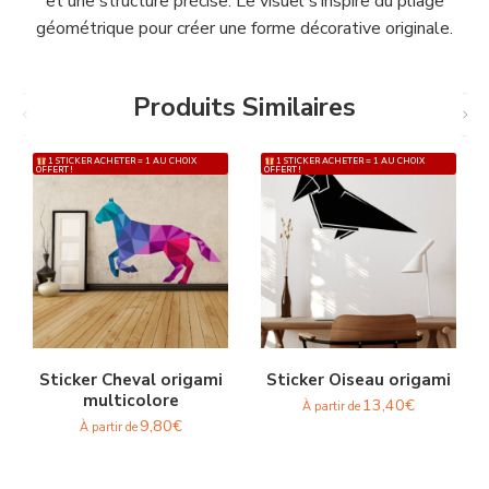
et une structure précise. Le visuel s’inspire du pliage
géométrique pour créer une forme décorative originale.
Produits Similaires
1 STICKER ACHETER = 1 AU CHOIX
1 STICKER ACHETER = 1 AU CHOIX
OFFERT !
OFFERT !
Sticker Cheval origami
Sticker Oiseau origami
multicolore
13,40
€
À partir de
9,80
€
À partir de